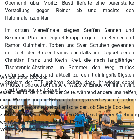
Oberhand über Moritz, Basti lieferte eine bärenstarke
Vorstellung gegen Reiner ab und machte den
Halbfinaleinzug klar.
Im dritten Viertelfinale siegten Steffen Sannert und
Benjamin Pfau im Doppel knapp gegen Tim Benner und
Ramon Quirnheim, Torben und Sven Schuhen gewannen
im Duell der Brüder-Teams ebenfalls im Doppel gegen
Christian Franz und Kevin Krell, die nach langjähriger
Tischtennis-Abstinenz im Sommer den Weg zurück
gefunden haben und aktuell zu den trainingsfleißigsten
Wir benutzen Cookies
Spielern der TTF gehören. Schön, dass ihr wieder dabei
Wir nutzen Cookies auf unserer Website. Einige von ihnen sind
seid, Christian und Kevin!
essenziell für den Betrieb der Seite, während andere uns helfen,
diese Website und die Nutzererfahrung zu verbessern (Tracking
Cookies). Sie können selbst entscheiden, ob Sie die Cookies
zulassen möchten. Bitte beachten Sie, dass bei einer Ablehnung
womöglich nicht mehr alle Funktionalitäten der Seite zur
Verfügung stehen.