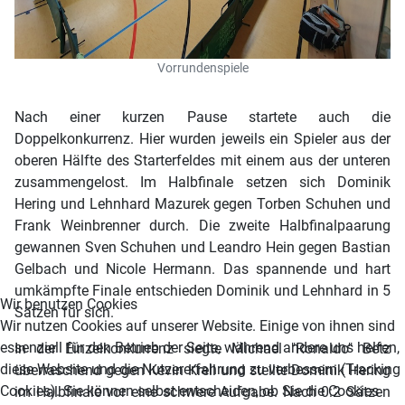
Vorrundenspiele
Nach einer kurzen Pause startete auch die
Doppelkonkurrenz. Hier wurden jeweils ein Spieler aus der
oberen Hälfte des Starterfeldes mit einem aus der unteren
zusammengelost. Im Halbfinale setzen sich Dominik
Hering und Lehnhard Mazurek gegen Torben Schuhen und
Frank Weinbrenner durch. Die zweite Halbfinalpaarung
gewannen Sven Schuhen und Leandro Hein gegen Bastian
Gelbach und Nicole Hermann. Das spannende und hart
umkämpfte Finale entschieden Dominik und Lehnhard in 5
Wir benutzen Cookies
Sätzen für sich.
Wir nutzen Cookies auf unserer Website. Einige von ihnen sind
essenziell für den Betrieb der Seite, während andere uns helfen,
In der Einzelkonkurrenz siegte Michael "Ronaldo" Betz
diese Website und die Nutzererfahrung zu verbessern (Tracking
überraschend gegen Kevin Krell und stellte Dominik Hering
Cookies). Sie können selbst entscheiden, ob Sie die Cookies
im Halbfinale vor eine schwere Aufgabe. Nach 0:2 Sätzen