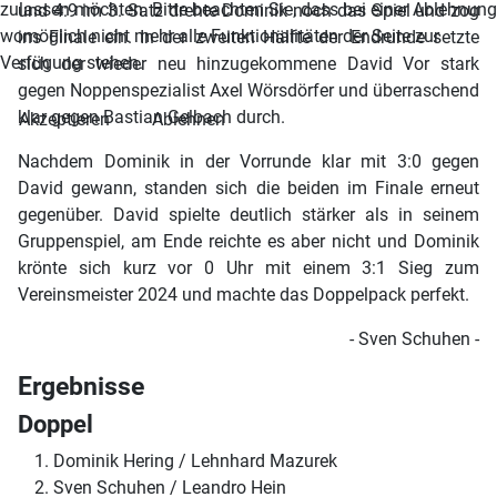
zulassen möchten. Bitte beachten Sie, dass bei einer Ablehnung
und 4:9 im 3. Satz drehte Dominik noch das Spiel und zog
womöglich nicht mehr alle Funktionalitäten der Seite zur
ins Finale ein. In der zweiten Hälfte der Endrunde setzte
Verfügung stehen.
sich der wieder neu hinzugekommene David Vor stark
gegen Noppenspezialist Axel Wörsdörfer und überraschend
klar gegen Bastian Gelbach durch.
Akzeptieren
Ablehnen
Nachdem Dominik in der Vorrunde klar mit 3:0 gegen
David gewann, standen sich die beiden im Finale erneut
gegenüber. David spielte deutlich stärker als in seinem
Gruppenspiel, am Ende reichte es aber nicht und Dominik
krönte sich kurz vor 0 Uhr mit einem 3:1 Sieg zum
Vereinsmeister 2024 und machte das Doppelpack perfekt.
- Sven Schuhen -
Ergebnisse
Doppel
Dominik Hering / Lehnhard Mazurek
Sven Schuhen / Leandro Hein