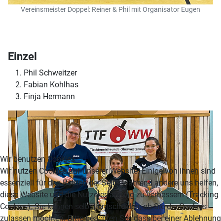
Vereinsmeister Doppel: Reiner & Phil mit Organisator Eugen
Einzel
Phil Schweitzer
Fabian Kohlhas
Finja Hermann
Wir benutzen Cookies
Wir nutzen Cookies auf unserer Website. Einige von ihnen sind
essenziell für den Betrieb der Seite, während andere uns helfen,
diese Website und die Nutzererfahrung zu verbessern (Tracking
Cookies). Sie können selbst entscheiden, ob Sie die Cookies
zulassen möchten. Bitte beachten Sie, dass bei einer Ablehnung