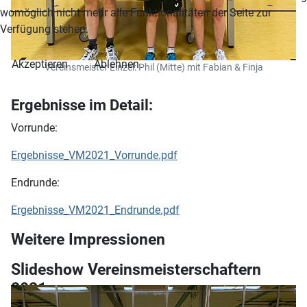
womöglich nicht mehr alle Funktionalitäten der Seite zur
Verfügung stehen.
Akzeptieren
Ablehnen
Vereinsmeister Einzel: Phil (Mitte) mit Fabian & Finja
Ergebnisse im Detail:
Vorrunde:
Ergebnisse_VM2021_Vorrunde.pdf
Endrunde:
Ergebnisse_VM2021_Endrunde.pdf
Weitere Impressionen
Slideshow Vereinsmeisterschaftern
2021