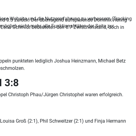
 diese Website und die Nutzererfahrung zu verbessern (Tracking
nd 0:3 zurück. Der überragend aufspielende Dominik Hering
öglich nicht mehr alle Funktionalitäten der Seite zur
 Lena Schmidt bedeuteten den 6:7 Zwischenstand, doch in
oppeln punkteten lediglich Joshua Heinzmann, Michael Betz
k geschmolzen.
VI 3:8
Dppel Christoph Phau/Jürgen Christophel waren erfolgreich.
ouisa Groß (2:1), Phil Schweitzer (2:1) und Finja Hermann