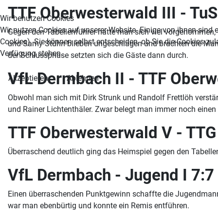
TTF Oberwesterwald III - TuS
Wir benutzen Cookies
Wir nutzen Cookies auf unserer Website. Einige von ihnen sind e
Gegen den Tabellenführer hatte man sich viel vorgenommen, 
Cookies). Sie können selbst entscheiden, ob Sie die Cookies zul
und Samy Stühn blieben ungeschlagen und brachten die Mann
Verfügung stehen.
der Schlussphase setzten sich die Gäste dann durch.
VfL Dermbach II - TTF Oberw
Akzeptieren
Ablehnen
Obwohl man sich mit Dirk Strunk und Randolf Frettlöh verst
und Rainer Lichtenthäler. Zwar belegt man immer noch einen 
TTF Oberwesterwald V - TT
Überraschend deutlich ging das Heimspiel gegen den Tabelle
VfL Dermbach - Jugend I 7
Einen überraschenden Punktgewinn schaffte die Jugendmannsch
war man ebenbürtig und konnte ein Remis entführen.