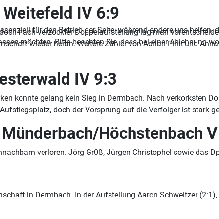
 Weitefeld IV 6:9
ssenziell für den Betrieb der Seite, während andere uns helfen,
doch nach verzockter Doppelaufstellung lag man vorentscheide
assen möchten. Bitte beachten Sie, dass bei einer Ablehnung wom
schaft wieder heran. Weitere Zähler von Adrian Pink und Anna
esterwald IV 9:3
ärken konnte gelang kein Sieg in Dermbach. Nach verkorksten D
Aufstiegsplatz, doch der Vorsprung auf die Verfolger ist star
G Münderbach/Höchstenbach 
nnachbarn verloren. Jörg Gr0ß, Jürgen Christophel sowie das 
:7
aft in Dermbach. In der Aufstellung Aaron Schweitzer (2:1), L