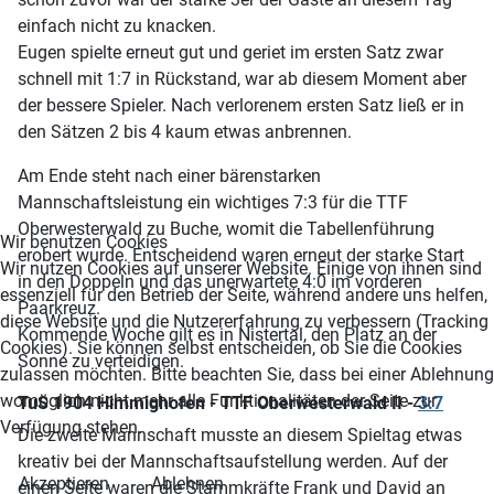
einfach nicht zu knacken.
Eugen spielte erneut gut und geriet im ersten Satz zwar
schnell mit 1:7 in Rückstand, war ab diesem Moment aber
der bessere Spieler. Nach verlorenem ersten Satz ließ er in
den Sätzen 2 bis 4 kaum etwas anbrennen.
Am Ende steht nach einer bärenstarken
Mannschaftsleistung ein wichtiges 7:3 für die TTF
Oberwesterwald zu Buche, womit die Tabellenführung
Wir benutzen Cookies
erobert wurde. Entscheidend waren erneut der starke Start
Wir nutzen Cookies auf unserer Website. Einige von ihnen sind
in den Doppeln und das unerwartete 4:0 im vorderen
essenziell für den Betrieb der Seite, während andere uns helfen,
Paarkreuz.
diese Website und die Nutzererfahrung zu verbessern (Tracking
Kommende Woche gilt es in Nistertal, den Platz an der
Cookies). Sie können selbst entscheiden, ob Sie die Cookies
Sonne zu verteidigen.
zulassen möchten. Bitte beachten Sie, dass bei einer Ablehnung
womöglich nicht mehr alle Funktionalitäten der Seite zur
TuS 1904 Himmighofen - TTF Oberwesterwald II -
3:7
Verfügung stehen.
Die zweite Mannschaft musste an diesem Spieltag etwas
kreativ bei der Mannschaftsaufstellung werden. Auf der
Akzeptieren
Ablehnen
einen Seite waren die Stammkräfte Frank und David an