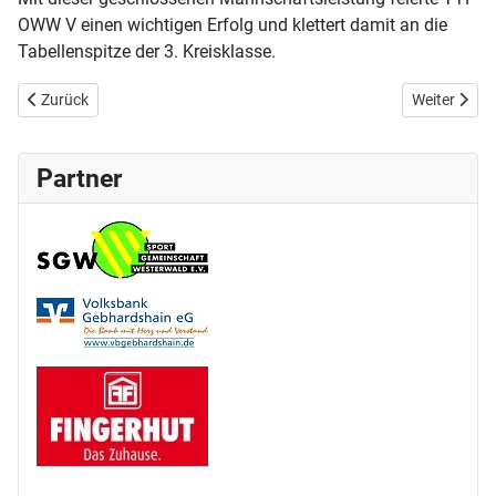
OWW V einen wichtigen Erfolg und klettert damit an die
Tabellenspitze der 3. Kreisklasse.
Vorheriger Beitrag: Spielbericht 30.11.2025
Nächster Bei
Zurück
Weiter
Partner